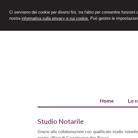
Ci serviamo dei cookie per diversi fini, tra l'altro per consentire funzioni
nostra
informativa sulla privacy e sui cookie.
Può gestire le impostazioni
Home
Lo s
Studio Notarile
Grazie alla collaborazione con qualificato studio notarile d
nostro ufficio di Castelnuovo don Bosco.