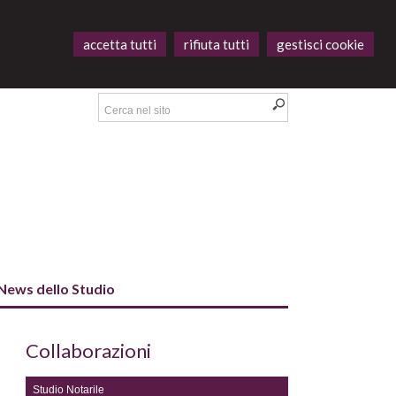
accetta tutti
rifiuta tutti
gestisci cookie
News dello Studio
Collaborazioni
Studio Notarile