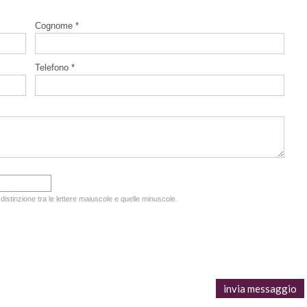
Cognome *
Telefono *
 distinzione tra le lettere maiuscole e quelle minuscole.