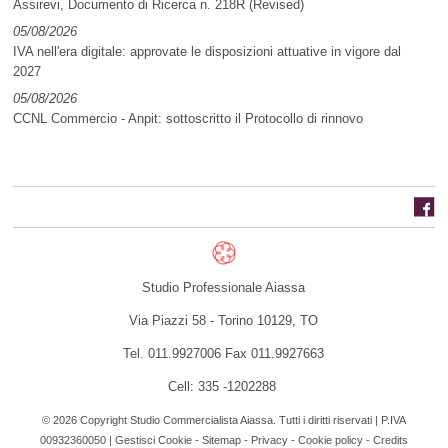
Assirevi, Documento di Ricerca n. 218R (Revised)
05/08/2026
IVA nell'era digitale: approvate le disposizioni attuative in vigore dal
2027
05/08/2026
CCNL Commercio - Anpit: sottoscritto il Protocollo di rinnovo
Studio Professionale Aiassa
Via Piazzi 58 -
Torino
10129
,
TO
Tel.
011.9927006
Fax
011.9927663
Cell: 335 -1202288
© 2026 Copyright Studio Commercialista Aiassa. Tutti i diritti riservati | P.IVA
00932360050 |
Gestisci Cookie
-
Sitemap
-
Privacy
-
Cookie policy
-
Credits