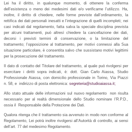
Lei ha il diritto, in qualunque momento, di ottenere la conferma
dell’esistenza o meno dei medesimi dati e/o verificarne l’utilizzo. Ha,
inoltre, il diritto di chiedere, nelle forme previste dall’ordinamento, la
rettifica dei dati personali inesatti e l’integrazione di quelli incompleti; nei
casi indicati dal regolamento, fatta salva la speciale disciplina prevista
per alcuni trattamenti, può altresì chiedere la cancellazione dei dati,
decorsi i previsti termini di conservazione, o la limitazione del
trattamento; l’opposizione al trattamento, per motivi connessi alla Sua
situazione particolare, è consentita salvo che sussistano motivi legittimi
per la prosecuzione del trattamento.
Il dato di contatto del Titolare del trattamento, al quale può rivolgersi per
esercitare i diritti sopra indicati, è: dott. Gian Carlo Aiassa, Studio
Professionale Aiassa, con domicilio professionale in Torino, Via Piazzi
n. 58, e indirizzo di posta elettronica:
segreteria@studioaiassa.it;
Allo stato attuale delle informazioni sul nuovo regolamento non risulta
necessario per al realtà dimensionale dello Studio nominare l’R.P.D.,
ossia il Responsabile della Protezione dei Dati.
Qualora ritenga che il trattamento sia avvenuto in modo non conforme al
Regolamento, Lei potrà inoltre rivolgersi all’Autorità di controllo, ai sensi
dell’art. 77 del medesimo Regolamento.