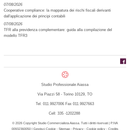
07/08/2026
Cooperative compliance: la mappatura dei rischi fiscali derivanti
dall'applicazione dei principi contabili
07/08/2026
TFR alla previdenza complementare: guida alla compilazione del
modello TFR3
Studio Professionale Aiassa
Via Piazzi 58 -
Torino
10129
,
TO
Tel.
011.9927006
Fax
011.9927663
Cell: 335 -1202288
© 2026 Copyright Studio Commercialista Aiassa. Tutti i diritti riservati | P.IVA
00932360050 |
Gestisci Cookie
-
Sitemap
-
Privacy
-
Cookie policy
-
Credits