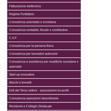
Fatturazione elettronica
Regime Forfettario
Consulenza aziendale e societaria
Consulenza contabile, fiscale e contributiva
C.A.F.
Consulenza per la persona fisica
Consulenza per lavoratori autonomi
Consulenza e assistenza per modifiche societarie e
aziendali
Start-up innovative
Marchi e brevetti
Enti del Terzo settore - associazioni no-profit
Consulenza operazioni straordinarie
Revisione e Collegio Sindacale