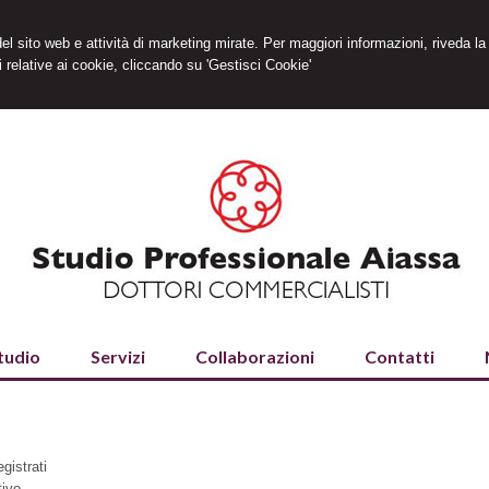
 del sito web e attività di marketing mirate. Per maggiori informazioni, riveda la
 relative ai cookie, cliccando su 'Gestisci Cookie'
tudio
Servizi
Collaborazioni
Contatti
gistrati
tivo