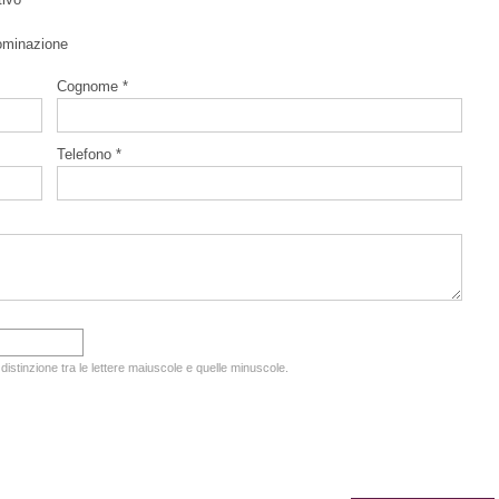
ominazione
Cognome *
Telefono *
 distinzione tra le lettere maiuscole e quelle minuscole.