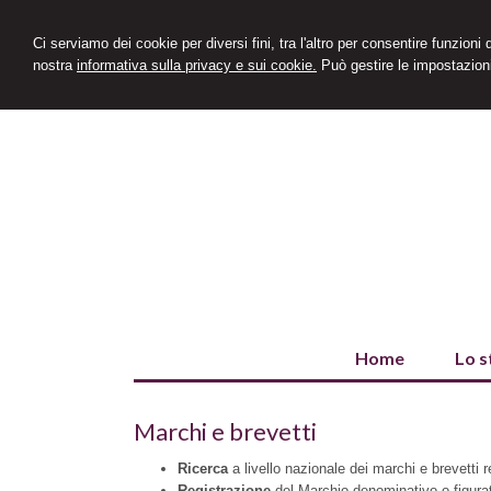
Ci serviamo dei cookie per diversi fini, tra l'altro per consentire funzioni
nostra
informativa sulla privacy e sui cookie.
Può gestire le impostazioni
Home
Lo s
Marchi e brevetti
Ricerca
a livello nazionale dei marchi e brevetti re
Registrazione
del Marchio denominativo o figura