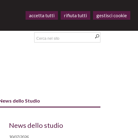
accetta tutti
rifiuta tutti
gestisci cookie
News dello Studio
News dello studio
30/07/2026