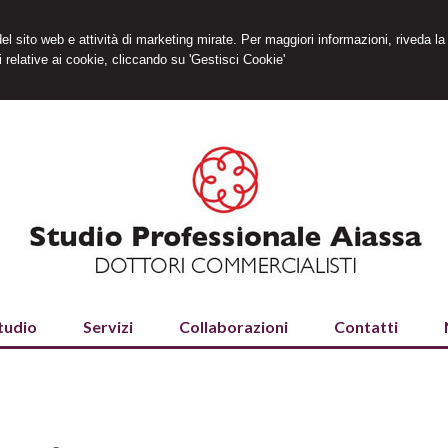
 del sito web e attività di marketing mirate. Per maggiori informazioni, riveda la
 relative ai cookie, cliccando su 'Gestisci Cookie'
tudio
Servizi
Collaborazioni
Contatti