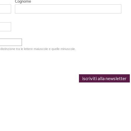
Cognome
 distinzione tra le lettere maiuscole e quelle minuscole.