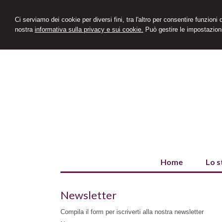
Ci serviamo dei cookie per diversi fini, tra l'altro per consentire funzioni
nostra
informativa sulla privacy e sui cookie.
Può gestire le impostazioni
Home
Lo s
Newsletter
Compila il form per iscriverti alla nostra newsletter