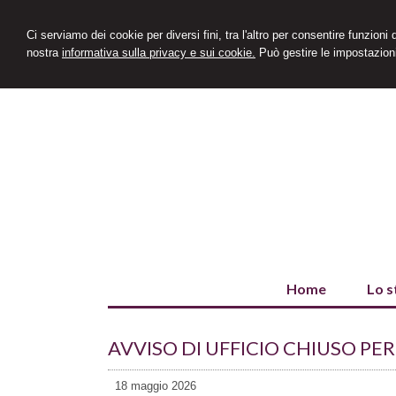
Ci serviamo dei cookie per diversi fini, tra l'altro per consentire funzioni
nostra
informativa sulla privacy e sui cookie.
Può gestire le impostazioni
Home
Lo s
AVVISO DI UFFICIO CHIUSO PE
18 maggio 2026