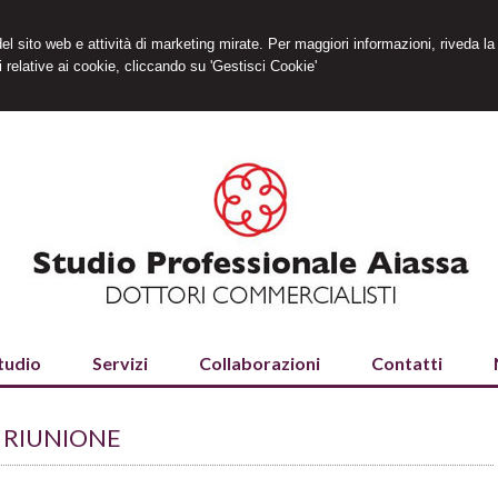
 del sito web e attività di marketing mirate. Per maggiori informazioni, riveda la
 relative ai cookie, cliccando su 'Gestisci Cookie'
tudio
Servizi
Collaborazioni
Contatti
R RIUNIONE