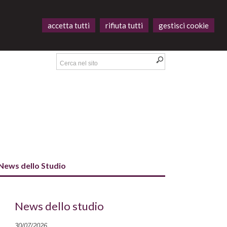
accetta tutti
rifiuta tutti
gestisci cookie
News dello Studio
News dello studio
30/07/2026